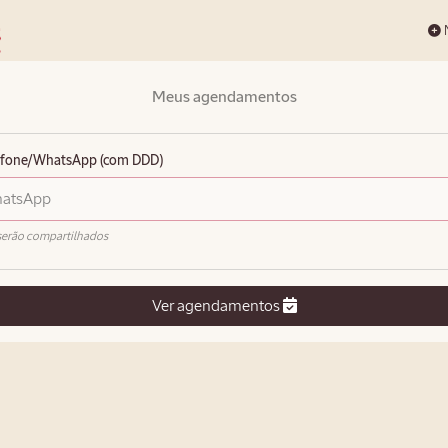
N
Meus agendamentos
lefone/WhatsApp (com DDD)
serão compartilhados
Ver agendamentos